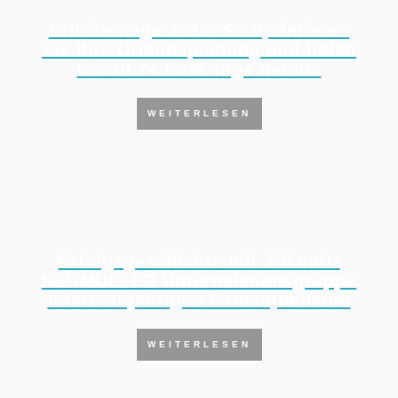
Brückentage 2024: So optimieren
Sie Ihre Urlaubsplanung und holen
bis zu 74 freie Tage heraus
WEITERLESEN
Erfolgsgeschichte mit Zukunft:
NEUMÜLLER Unternehmensgruppe
feiert 20-jähriges Firmenjubiläum
WEITERLESEN