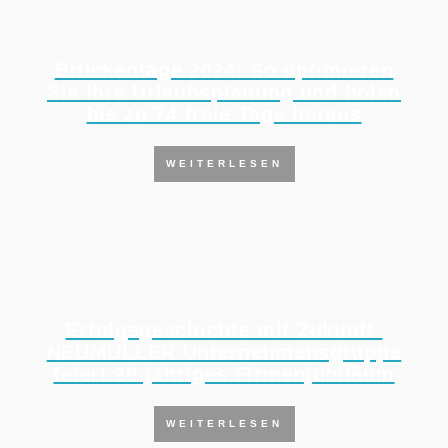
Brückentage 2024: So optimieren
Sie Ihre Urlaubsplanung und holen
bis zu 74 freie Tage heraus
WEITERLESEN
Erfolgsgeschichte mit Zukunft:
NEUMÜLLER Unternehmensgruppe
feiert 20-jähriges Firmenjubiläum
WEITERLESEN