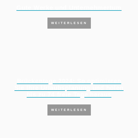
Gute Werke und Unternehmertum
WEITERLESEN
Brückentage 2024: So optimieren
Sie Ihre Urlaubsplanung und holen
bis zu 74 freie Tage heraus
WEITERLESEN