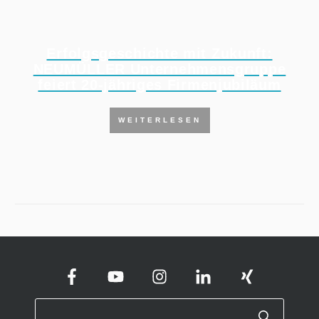
Erfolgsgeschichte mit Zukunft:
NEUMÜLLER Unternehmensgruppe
feiert 20-jähriges Firmenjubiläum
WEITERLESEN