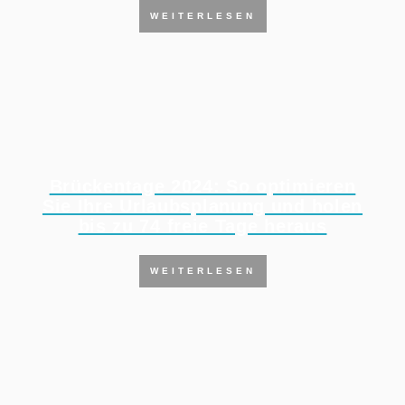
WEITERLESEN
Brückentage 2024: So optimieren
Sie Ihre Urlaubsplanung und holen
bis zu 74 freie Tage heraus
WEITERLESEN