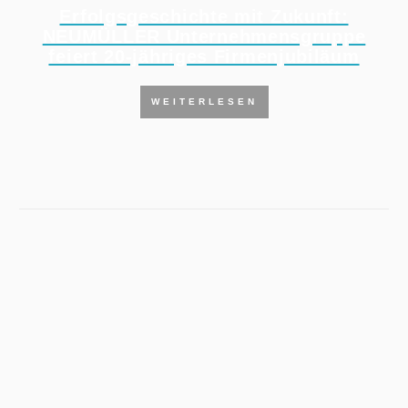
Erfolgsgeschichte mit Zukunft:
NEUMÜLLER Unternehmensgruppe
feiert 20-jähriges Firmenjubiläum
WEITERLESEN