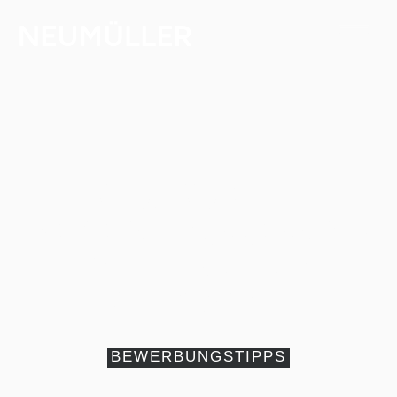
Fangfragen im
Bewerbungsgespräc
h: Die besten
Antworten
BEWERBUNGSTIPPS