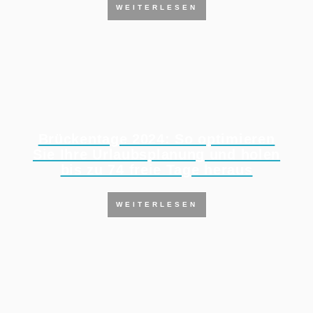
WEITERLESEN
Brückentage 2024: So optimieren
Sie Ihre Urlaubsplanung und holen
bis zu 74 freie Tage heraus
WEITERLESEN