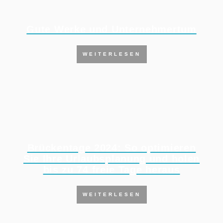
Gute Werke und Unternehmertum
WEITERLESEN
Brückentage 2024: So optimieren
Sie Ihre Urlaubsplanung und holen
bis zu 74 freie Tage heraus
WEITERLESEN