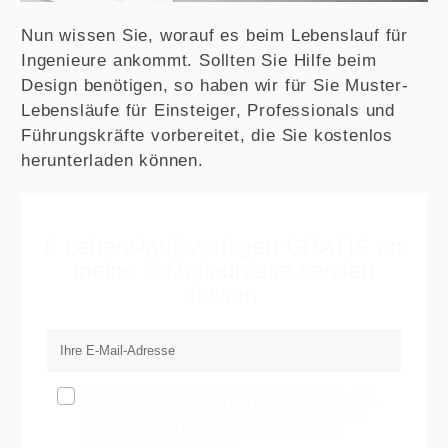
Nun wissen Sie, worauf es beim Lebenslauf für
Ingenieure ankommt. Sollten Sie Hilfe beim
Design benötigen, so haben wir für Sie Muster-
Lebensläufe für Einsteiger, Professionals und
Führungskräfte vorbereitet, die Sie kostenlos
herunterladen können.
8 Lebenslauf-Vorlagen GRATIS an
meine E-Mailadresse senden
lassen
Datenschutzerklärung : Ich bin damit einverstanden, dass
meine Daten durch die NEUMÜLLER Unternehmensgruppe
erhoben, verarbeitet und genutzt werden. Eine Weitergabe
kann aufgrund der Datenschutzerklärung sowie der
Hinweispflichten nach Art. 13 DSGVO innerhalb der
Unternehmensgruppe erfolgen.