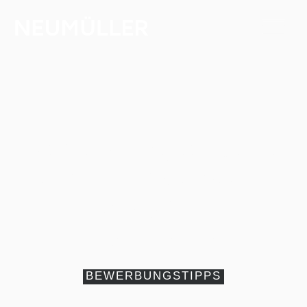
Bewerbungsexperte
erklärt Lebenslauf
Vorlage für
Ingenieure
BEWERBUNGSTIPPS