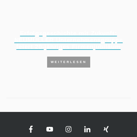
Erfolgsgeschichte mit Zukunft:
NEUMÜLLER Unternehmensgruppe
feiert 20-jähriges Firmenjubiläum
WEITERLESEN