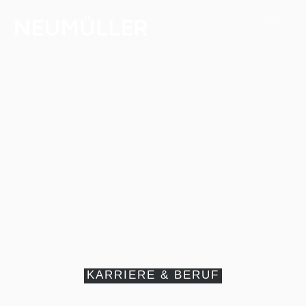
5 Life-Hacks im
Beruf: Diese Tricks
wirken sofort
KARRIERE & BERUF