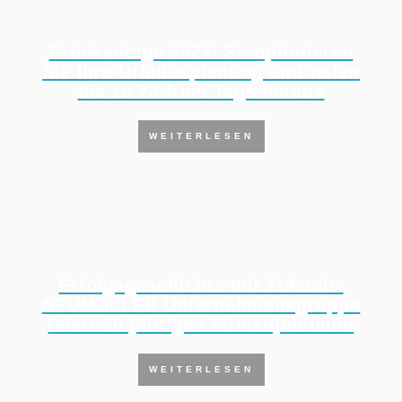
Brückentage 2024: So optimieren
Sie Ihre Urlaubsplanung und holen
bis zu 74 freie Tage heraus
WEITERLESEN
Erfolgsgeschichte mit Zukunft:
NEUMÜLLER Unternehmensgruppe
feiert 20-jähriges Firmenjubiläum
WEITERLESEN