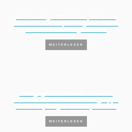
Brückentage 2024: So optimieren
Sie Ihre Urlaubsplanung und holen
bis zu 74 freie Tage heraus
WEITERLESEN
Erfolgsgeschichte mit Zukunft:
NEUMÜLLER Unternehmensgruppe
feiert 20-jähriges Firmenjubiläum
WEITERLESEN