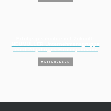
Erfolgsgeschichte mit Zukunft:
NEUMÜLLER Unternehmensgruppe
feiert 20-jähriges Firmenjubiläum
WEITERLESEN