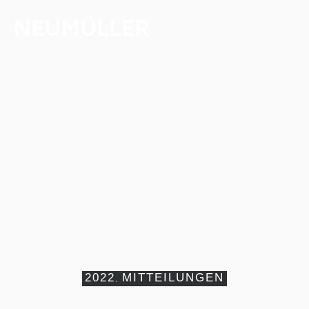
NEUMÜLLER erneut
als attraktiver
Arbeitgeber
ausgezeichnet
2022
MITTEILUNGEN
,