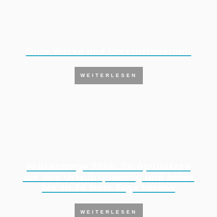
Gute Werke und Unternehmertum
WEITERLESEN
Brückentage 2024: So optimieren
Sie Ihre Urlaubsplanung und holen
bis zu 74 freie Tage heraus
WEITERLESEN