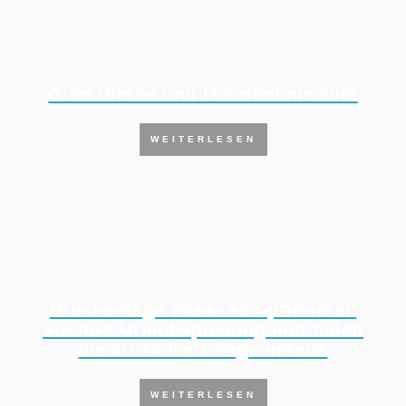
Gute Werke und Unternehmertum
WEITERLESEN
Brückentage 2024: So optimieren
Sie Ihre Urlaubsplanung und holen
bis zu 74 freie Tage heraus
WEITERLESEN