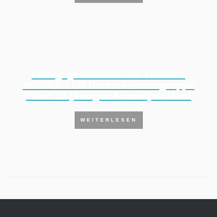
Erfolgsgeschichte mit Zukunft:
NEUMÜLLER Unternehmensgruppe
feiert 20-jähriges Firmenjubiläum
WEITERLESEN