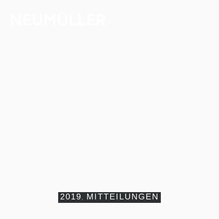
PIEHL Engineering
GmbH ist neuer
Franchisepartner
2019
MITTEILUNGEN
,